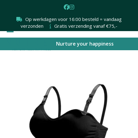
Skip
Facebook
Instagram
to
content
Op werkdagen voor 16:00 besteld = vandaag
verzonden
Gratis verzending vanaf €75,-
Open
Close
Nurture your happiness
mobile
mobile
menu
menu