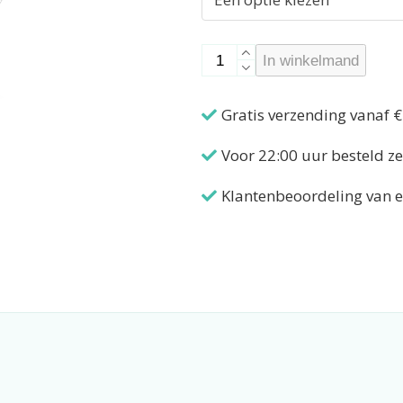
Borstschild
In winkelmand
Brace
-
Gratis verzending vanaf €
DoubleFlow
aantal
Voor 22:00 uur besteld z
Klantenbeoordeling van e