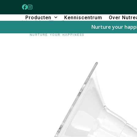
Skip
Facebook
Instagram
to
Producten
Kenniscentrum
Over Nutre
content
Nurture your happ