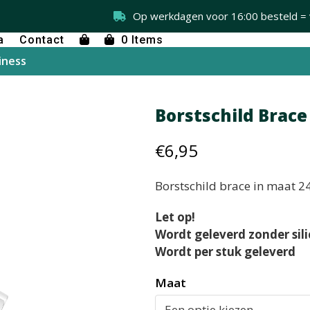
Op werkdagen voor 16:00 besteld =
a
Contact
0 Items
iness
Borstschild Brace
€
6,95
Borstschild brace in maat 2
Let op!
Wordt geleverd zonder sili
Wordt per stuk geleverd
Maat