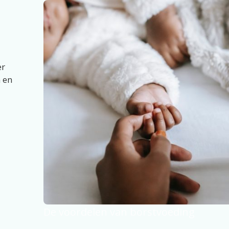
er
 en
De voordelen van borstvoeding