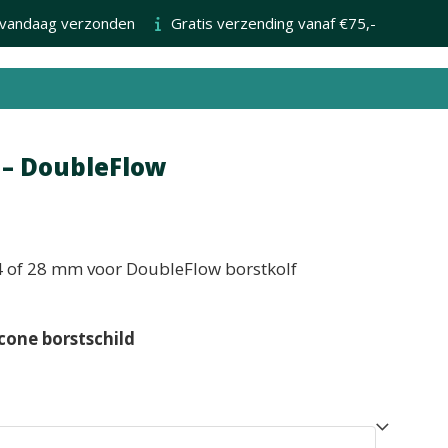
 vandaag verzonden
Gratis verzending vanaf €75,-
 – DoubleFlow
4 of 28 mm voor DoubleFlow borstkolf
cone borstschild